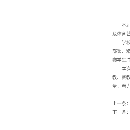
本
及体育
学
部署、
赛学生
本
教、赛
量，着
上一条
下一条