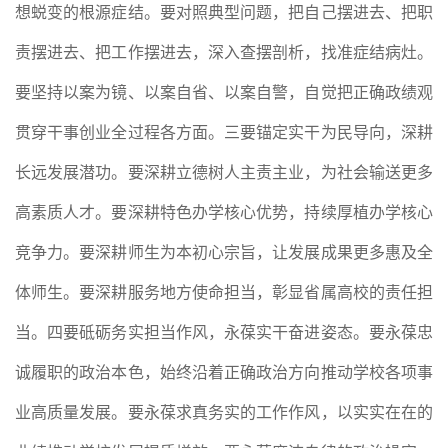
想蜕变的根源症结。要对照典型问题，把自己摆进去、把职
责摆进去、把工作摆进去，深入查摆剖析，找准症结病灶。
要坚持以案为镜、以案自省、以案自警，自觉把正确政绩观
贯穿干事创业全过程各方面。三要锚定实干为民导向，深耕
长远发展潜功。要深耕立德树人主责主业，为社会输送更多
高素质人才。要深耕特色办学核心优势，持续厚植办学核心
竞争力。要深耕师生为本初心宗旨，让发展成果更多惠及全
体师生。要深耕服务地方使命担当，彰显省属高校的责任担
当。四要砥砺务实担当作风，永葆实干奋进姿态。要永葆忠
诚履职的政治本色，始终沿着正确政治方向推动学校各项事
业高质量发展。要永葆求真务实的工作作风，以实实在在的