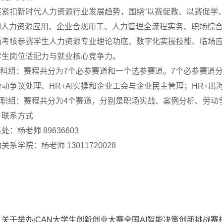
赛紧扣新时代人力资源行业发展趋势，围绕“以赛促教、以赛促学
AI人力资源应用、企业合规用工、人力管理全流程实务、职场综
面考核参赛学生人力资源专业理论功底、数字化实操技能、临场
学生岗位适配力与就业核心竞争力。
.本科组：赛程共分为7个必参赛道和一个选参赛道。7个必参赛
动争议处理、HR+AI实操和企业工会与企业民主管理；HR+出
.高职组：赛程共分为4个赛道，分别是职场实战、案例分析、劳动争
、联系方式
处：杨老师 89636603
关系学院：杨老师 13011720028
：
关于举办iCAN大学生创新创业大赛全国AI智能决策创新挑战赛