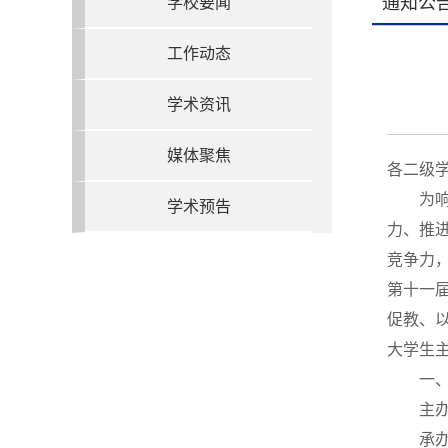
通知公
学校要闻
工作动态
学术资讯
媒体聚焦
各二级
为
学术预告
力、推
竞争力
第十一届
促教、
大学生
一
主
承