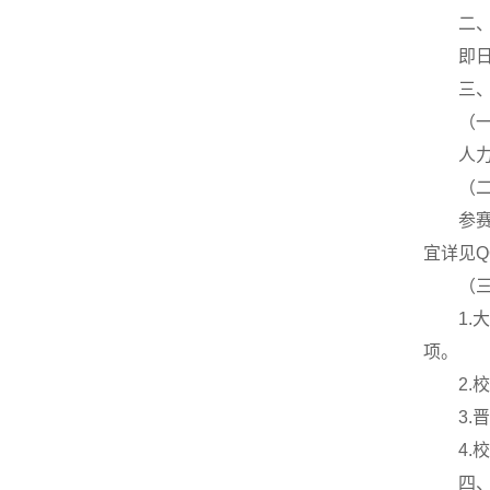
二
即日
三
（
人
（
参赛
宜详见Q
（
1
项。
2
3
4
四