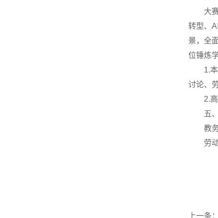
大
转型、
景，全
位锤炼
1
讨论、劳
2
五
教务
劳动
上一条