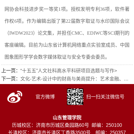
网协会科技进步奖一等奖1项。授权发明专利36项，软件著
作权6项。作为编辑出版了第22届数字取证与水印国际会议
（IWDW2023）论文集，并担任CMC、EDIWC等SCI期刊的
客座编辑。目前为山东省计算机网络重点实验室成员、中国
图象图形学学会数字媒体取证与安全专委会委员。
上一页：
“十五五”人文社科高水平科研项目选题与写作
>
下一页：
文化-艺术-设计中的财商与美商提升：艺术金融、艺术品投资与艺术资产管理的逻辑
官方微博
扫一扫关注微信号
山东管理学院
历城校区：济南市历城区桑园路60号 邮编：250100
长清校区：济南市长清区丁香路3500号 邮编：250357