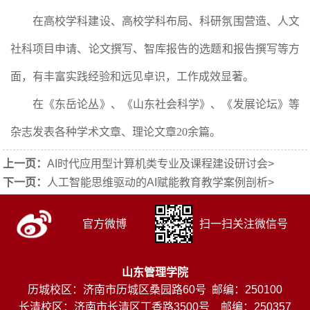
在高校学科建设、高校学科布局、科研氛围营造、人文
社科项目申请、论文撰写、智库报告的选题和报告撰写等方
面，有丰富实践经验和远见卓识，工作成效显著。
在《东岳论丛》、《山东社会科学》、《发展论坛》等
杂志发表各种学术文章、理论文章20余篇。
上一页：
AI时代应用型计算机类专业及课程建设研讨会
>
下一页：
人工智能思维驱动的AI赋能教育教学案例剖析
>
官方微博
扫一扫关注微信号
山东管理学院
历城校区：济南市历城区桑园路60号 邮编：250100
长清校区：济南市长清区丁香路3500号 邮编：250357