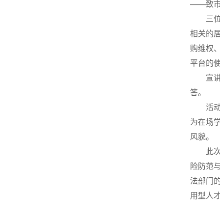
——致
三
相关的
购维权、
平台的使
宣
答。
活
为在场
风貌。
此
险防范
法部门
用型人