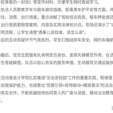
市民乘客的一封信》等宣传材料，方便学生随时查阅学习。
位执法人员聚焦学车与租车避坑指南、拒乘黑车护平安等方面，
居住、消费、出行场景，重点讲解了驾校培训资质、租车押金退
出行受损索赔等案例、内容及实用法律知识点。现场还演示了“1232
用流程，让学生清楚“遇事儿该找谁、该怎么说”。
讲后的互动答疑环节气氛热烈，学生们围绕拼车安全、网约车偏
动最后，党员志愿服务队亮明党员身份、发挥先锋模范作用，在
学生答疑解惑。队员以贴心务实的服务举措，生动展现交通运输
次活动是会计学院扎实推进“法治进校园”工作的重要实践，既增
与自我保护能力，也探索出“党建引领+校地联动+精准普法”的法
的务实合作，不断拓展校地协同育人的广度与深度，推动法治教
才。
（