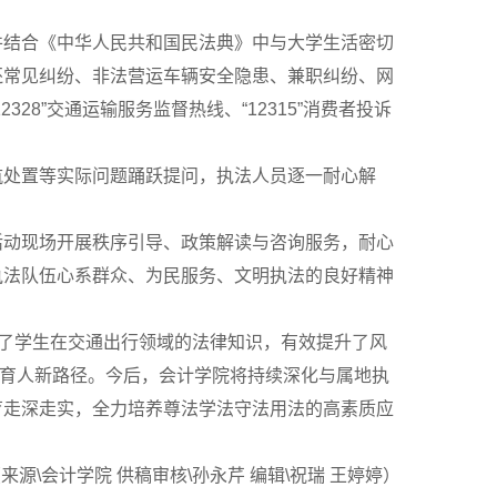
并结合《中华人民共和国民法典》中与大学生活密切
还常见纠纷、非法营运车辆安全隐患、兼职纠纷、网
8”交通运输服务监督热线、“12315”消费者投诉
航处置等实际问题踊跃提问，执法人员逐一耐心解
活动现场开展秩序引导、政策解读与咨询服务，耐心
执法队伍心系群众、为民服务、文明执法的良好精神
强了学生在交通出行领域的法律知识，有效提升了风
治育人新路径。今后，会计学院将持续深化与属地执
育走深走实，全力培养尊法学法守法用法的高素质应
来源\会计学院 供稿审核\孙永芹 编辑\祝瑞 王婷婷）