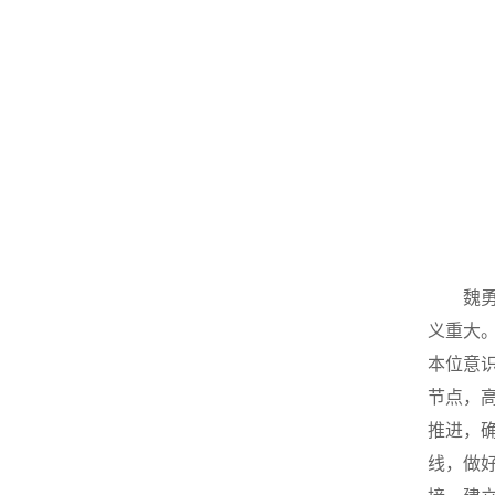
魏
义重大
本位意
节点，
推进，
线，做