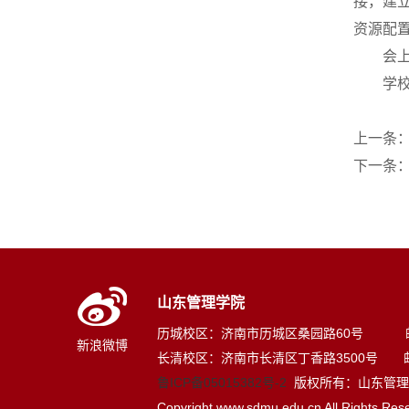
接，建
资源配
会
学
上一条
下一条
山东管理学院
历城校区：济南市历城区桑园路60号 邮编
新浪微博
长清校区：济南市长清区丁香路3500号 邮编
鲁ICP备05015382号-2
版权所有：山东管理
Copyright www.sdmu.edu.cn All Rights Res