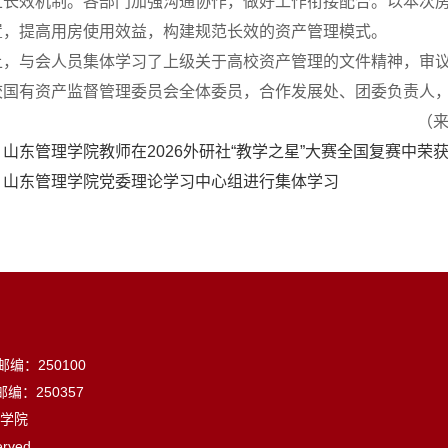
立长效机制。各部门加强沟通协作，做好工作衔接配合。以本次
置，提高用房使用效益，构建规范长效的资产管理模式。
上，与会人员集体学习了上级关于高校资产管理的文件精神，审
校国有资产监督管理委员会全体委员，合作发展处、团委负责人
（来
：
山东管理学院教师在2026外研社“教学之星”大赛全国复赛中荣
：
山东管理学院党委理论学习中心组进行集体学习
：250100
：250357
学院
erved