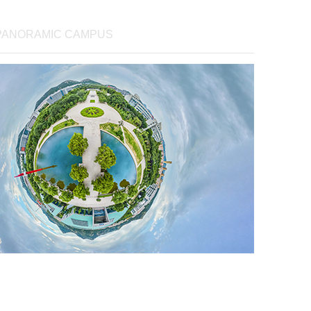
年老师实现跨高校、跨流
国家自然科学基金委职称评审专家和项目函
科、跨理论实务部门的创新
专家、中国证监会项目外审专家、中华会计
PANORAMIC CAMPUS
家社科基金项目申报规范、
校兼职教师和多家期刊的匿名审稿人。曾为
1-7版）社科研究学术类系
夏汽车、中国建设银行天津分行、天津农商
万册，有效提高了国内青年
行、天津轨道交通集团运营集团、中海油集
素养，应邀在百余所高校、
团、大港油田、国能集团等多家公司进行企
国家社科基金、团队建设、
培训，具备丰富的对外培训经验。
座数百场，并率先探索提出
教育”理念。