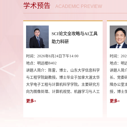
学术预告
ACADEMIC PREVIEW
文创产品研发与推广——
会计学术论坛：社科项
以黄河流域为例
申报论证与要点解析
4日下午14:00
时间：2026年5月6日下午14:00
告厅
地点：明德楼411会议室
峰，山东大学研究生院副院
讲题人简介：郑建明，男，对外经济贸易大
工作部副部长，研究生质量保
教授、博士生导师，财务管理系主任。财政
兼），山东大学管理学院教
全国会计领军人才，教育部新世纪优秀人才
，兼任中国区域科学协会副理
已在《管理世界》《会计研究》《审计研究
和旅游部优秀专家、国家首批
《金融研究》等期刊发表学术论文一百余篇
更多+
，美国南卡罗来纳大学、加拿
主持完成国家级项目2项、省部级项目16项
芬兰赫尔辛基商学院访问学
获霍英东青年教师基金奖励。主要研究领域
向为康养旅游与恢复性体验、
公司财务与资本市场、人民币汇率。
理等，主持并完成国家社会科