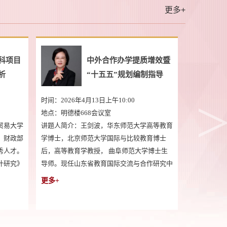
更多+
家社科基金项目申报规
论文写作及课题申报体会
、技巧与案例
30日上午9:00
时间：2025年12月10日下午14:00
厅
地点：明德楼668会议室
浩，陕西师范大学生物教育
讲题人简介：黄宏斌，女，天津财经大学会
云南大学生态学硕士
学院教授，博士、博士后、博士研究生导师
（2002），生态经济学教授
入选天津市“131”创新型人才第二层次
）。先后担任云南大学、中南
（2017）、天津财经大学“优秀青年学者”
学、重庆工商大学、云南师
（2015）、天津市高校“中青年骨干创新人才
更多+
应用经济、教育学博士生
培养计划”（2019）、天津市会计咨询专家
；“上游智库”“上游团队”
（2024）。主要研究方向为行为财务、中国
区域经济学会会长；先后兼
资本市场财务与会计。主持并在研国家社会
技学院、重庆财经学院、福
学基金后期资助项目1项。主持并完成国家自