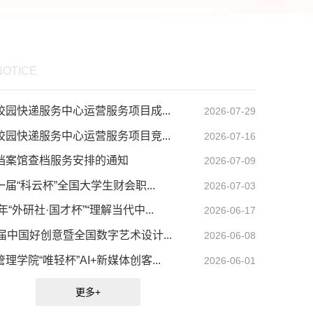
吉利学院，以及地方双非高
然科学基金面上项目1项，国家自然科学基金
黄冈师范学院、温州大学、
青年项目1项，中国博士后科学基金特别资助
特聘教授；曾被评（聘）为
项目1项，中国博士后科学基金面上一等资助
年（2000）、全国青年委
项目1项，天津社会科学规划项目1项，天津
NOTICE
三贵州省委常委（2006）、
市财政局重点会计科研项目3项。近年来，以
2010）、九三重庆市经济
第一作者身份在《金融研究》《南开管理评
园快递服务中心运营服务项目成...
2026-07-29
）、全国百名社科科普名家
论》《财经研究》《经济管理》等CSSCI期刊
园快递服务中心运营服务项目竞...
2026-07-16
后主持完成2项国家社科基金
发表论文60余篇。分别获得天津市第十七
ZD161、20&ZD095）、
届、第十四届和第十六届社会科学优秀成果
档案馆查档服务安排的通知
2026-07-09
科基地重大招标项目
等奖和三等奖。现为《财经研究》《中央财
届“科云杯”全国大学生财会职...
2026-07-03
18），以及国家社科、国家自
大学学报》《经济与管理研究》《现代财经
部等项目30余项；多项成
审稿专家，担任《重庆工商大学学报》学科
年“外研社·国才杯”“理解当代中...
2026-06-17
务院、全国政协、九三学社
委。 为天津财经大学本科、硕士、博士三个
届中国好创意暨全国数字艺术设计...
2026-06-08
省市领导批示或采纳，成果
层次讲授《财务与会计研究方法》《财务报
学院“唯轻杯”AI+新媒体创客...
2026-06-01
届教育部高校人文社科优秀
分析》《管理会计》《企业资本运作》等课
20）在内的科研、教学省部
程。为南开大学MBA、天津财经大学MBA，
更多+
近20项。自主探索创建的
讲授《财务管理》《公司金融》等课程。现