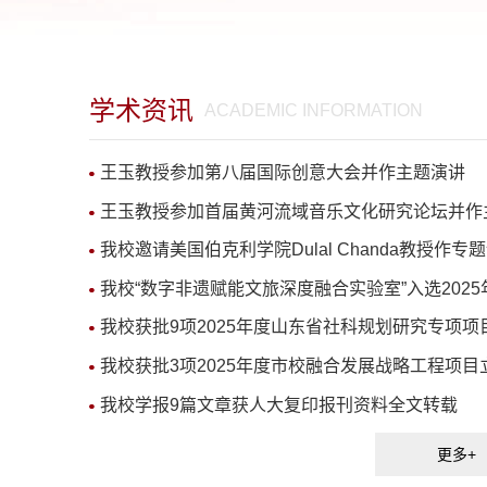
家自然科学基金项目、教育部
究项目等省部级及以上科研课
理评论》《中国软科学》
学术资讯
vel & Tourism Marketing》和
ACADEMIC INFORMATION
itality and Tourism
t》等国内外核心期刊累计发表论
王玉教授参加第八届国际创意大会并作主题演讲
王玉教授参加首届黄河流域音乐文化研究论坛并作
我校邀请美国伯克利学院Dulal Chanda教授作专
我校“数字非遗赋能文旅深度融合实验室”入选2025
我校获批9项2025年度山东省社科规划研究专项项
我校获批3项2025年度市校融合发展战略工程项目
我校学报9篇文章获人大复印报刊资料全文转载
更多+