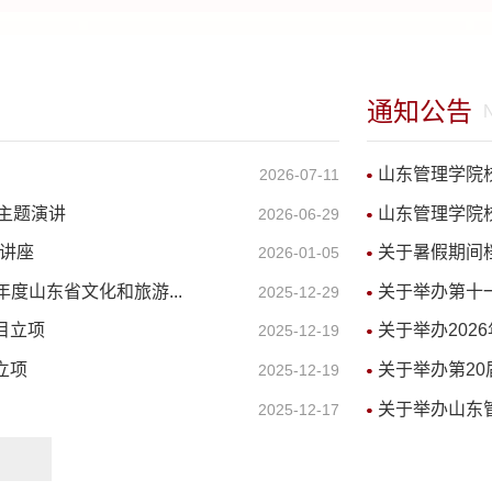
育等。近年来主持国家级科研项目3项，省部
州外语外贸学院、
级科研课题20余项。深耕高校国际化以及中
校长江师范学院、
外合作办学理论研究和实践多年。
三峡大学等兼职、
通知公告
昆明市十大杰出青
员（2005），九
重庆市政协委员（
山东管理学院校
2026-07-11
委主任（2012
主题演讲
山东管理学院校
2026-06-29
（2011）等。先
重大招标项目（11&
题讲座
关于暑假期间
2026-01-05
1项教育部人文社
年度山东省文化和旅游...
关于举办第十一
2025-12-29
（18JJD7900
科、科技部、教育
目立项
关于举办2026
2025-12-19
果被中共中央、国
立项
关于举办第20
2025-12-19
中央以及长江上游
关于举办山东管理
2025-12-17
先后获得包括第八
成果一等奖（20
级一、二、三等奖