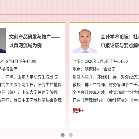
目
中外合作办学提质增效暨
国
“十五五”规划编制指导
范
时间：2026年4月13日上午10:00
时间：2025年12月
地点：明德楼668会议室
地点：明远楼报告
学
讲题人简介：王剑波，华东师范大学高等教育
讲题人简介：文传
部
学博士，北京师范大学国际与比较教育博士
学士（1996）、
。
后，高等教育学教授， 曲阜师范大学博士生
（1999）、博士
》
导师。现任山东省教育国际交流与合作研究中
（二级，2012
，
心（山东财经大学国际与比较教育研究院）主
财经政法、三峡大
更多+
更多+
，
任、院长。山东省智库决策咨询专家、山东省
范大学理论经济、
：
本科教育教学指导委员会委员（教育学类）。
（后）（合作）导师
主要研究领域涉及高等教育管理、高等教育国
首席专家，重庆市
际化、中外合作办学、养老服务体系、老年教
任民办高校湛江科